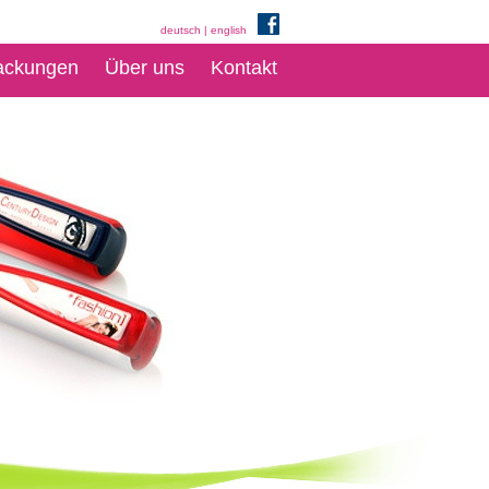
deutsch
|
english
ackungen
Über uns
Kontakt