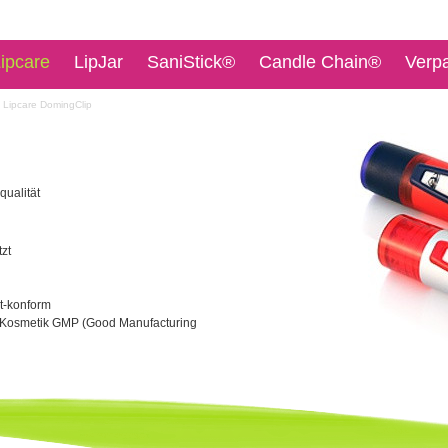
ipcare
LipJar
SaniStick®
Candle Chain®
Verp
Lipcare DomingClip
qualität
zt
t-konform
 Kosmetik GMP (Good Manufacturing