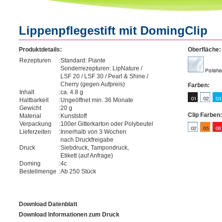
Lippenpflegestift mit DomingClip
Produktdetails:
Oberfläche:
Rezepturen
:
Standard: Piante
Sonderrezepturen: LipNature /
LSF 20 / LSF 30 / Pearl & Shine /
Cherry (gegen Aufpreis)
Farben:
Inhalt
:
ca. 4.8 g
Haltbarkeit
:
Ungeöffnet min. 36 Monate
Gewicht
:
20 g
Clip Farben:
Material
:
Kunststoff
Verpackung
:
100er Gitterkarton oder Polybeutel
Lieferzeiten
:
Innerhalb von 3 Wochen
nach Druckfreigabe
Druck
:
Siebdruck, Tampondruck,
Etikett (auf Anfrage)
Doming
:
4c
Bestellmenge
:
Ab 250 Stück
Download Datenblatt
Download Informationen zum Druck