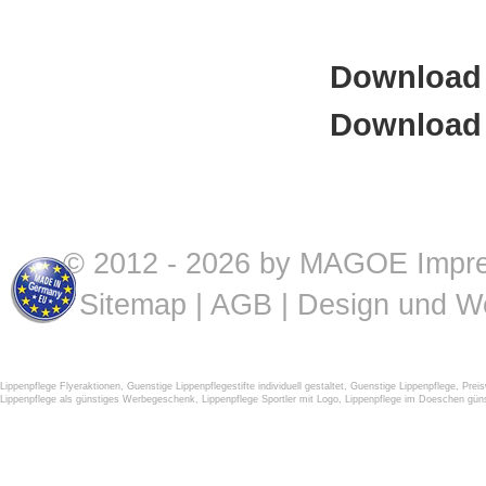
Download 
Download 
© 2012 - 2026 by MAGOE
Impr
Sitemap
|
AGB
| Design und W
Lippenpflege Flyeraktionen
,
Guenstige Lippenpflegestifte individuell gestaltet
,
Guenstige Lippenpflege
,
Preis
Lippenpflege als günstiges Werbegeschenk
,
Lippenpflege Sportler mit Logo
,
Lippenpflege im Doeschen güns