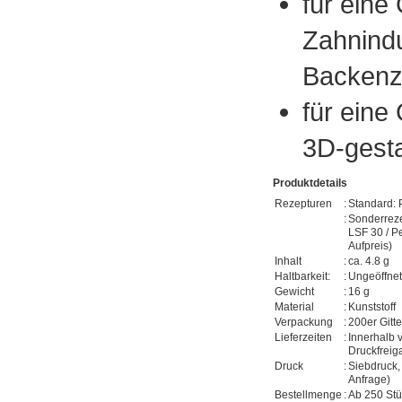
für eine
Zahnindu
Backenz
für eine
3D-gesta
Produktdetails
Rezepturen
:
Standard: 
:
Sonderreze
LSF 30 / P
Aufpreis)
Inhalt
:
ca. 4.8 g
Haltbarkeit:
:
Ungeöffnet
Gewicht
:
16 g
Material
:
Kunststoff
Verpackung
:
200er Gitt
Lieferzeiten
:
Innerhalb
Druckfreig
Druck
:
Siebdruck,
Anfrage)
Bestellmenge
:
Ab 250 St