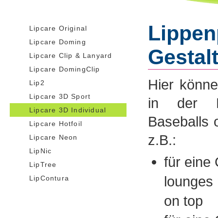
Lippenp
Lipcare Original
Lipcare Doming
Gestal
Lipcare Clip & Lanyard
Lipcare DomingClip
Hier könne
Lip2
Lipcare 3D Sport
in der F
Lipcare 3D Individual
Baseballs 
Lipcare Hotfoil
z.B.:
Lipcare Neon
LipNic
für eine
LipTree
lounges 
LipContura
on top