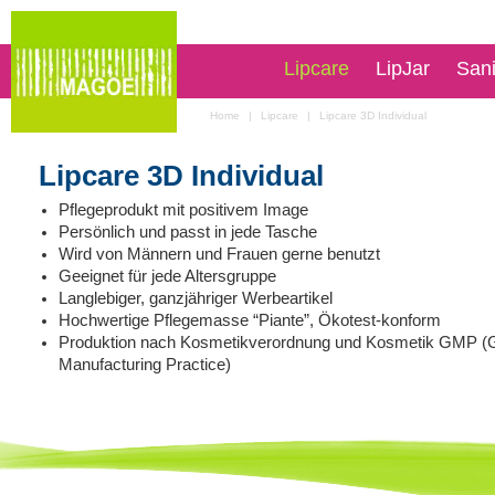
Lipcare
LipJar
San
Home
|
Lipcare
|
Lipcare 3D Individual
Lipcare 3D Individual
Pflegeprodukt mit positivem Image
Persönlich und passt in jede Tasche
Wird von Männern und Frauen gerne benutzt
Geeignet für jede Altersgruppe
Langlebiger, ganzjähriger Werbeartikel
Hochwertige Pflegemasse “Piante”, Ökotest-konform
Produktion nach Kosmetikverordnung und Kosmetik GMP (
Manufacturing Practice)