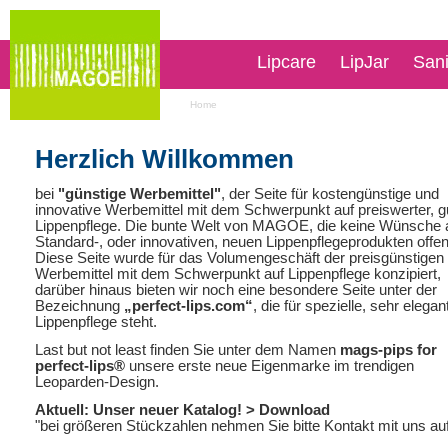
Lipcare
LipJar
San
Home
Herzlich Willkommen
bei
"günstige Werbemittel"
, der Seite für kostengünstige und
innovative Werbemittel mit dem Schwerpunkt auf preiswerter, g
Lippenpflege. Die bunte Welt von MAGOE, die keine Wünsche 
Standard-, oder innovativen, neuen Lippenpflegeprodukten offen
Diese Seite wurde für das Volumengeschäft der preisgünstigen
Werbemittel mit dem Schwerpunkt auf Lippenpflege konzipiert,
darüber hinaus bieten wir noch eine besondere Seite unter der
Bezeichnung
„perfect-lips.com“
, die für spezielle, sehr elegan
Lippenpflege steht.
Last but not least finden Sie unter dem Namen
mags-pips for
perfect-lips®
unsere erste neue Eigenmarke im trendigen
Leoparden-Design.
Aktuell: Unser neuer Katalog!
> Download
"bei größeren Stückzahlen nehmen Sie bitte Kontakt mit uns au