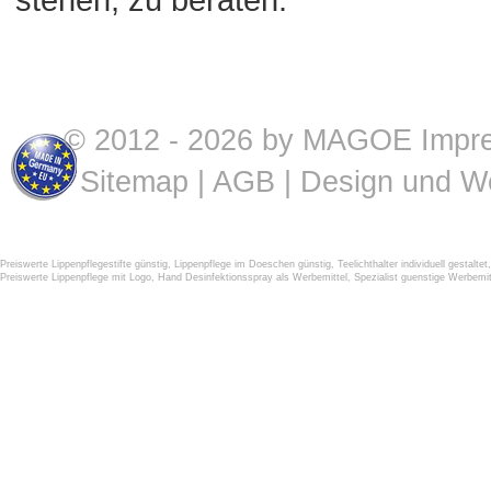
© 2012 - 2026 by MAGOE
Impr
Sitemap
|
AGB
| Design und W
Preiswerte Lippenpflegestifte günstig
,
Lippenpflege im Doeschen günstig
,
Teelichthalter individuell gestaltet
Preiswerte Lippenpflege mit Logo
,
Hand Desinfektionsspray als Werbemittel
,
Spezialist guenstige Werbemit