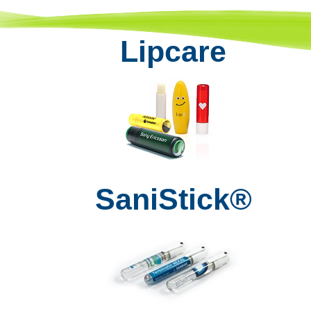
Lipcare
SaniStick®